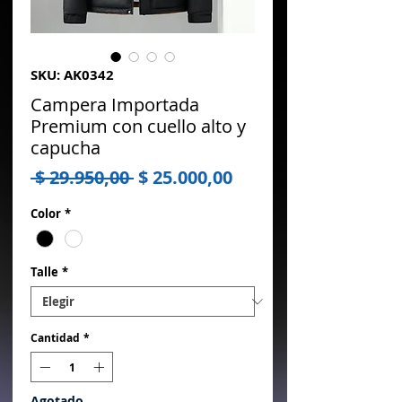
SKU: AK0342
Campera Importada
Premium con cuello alto y
capucha
Precio
Precio
 $ 29.950,00 
$ 25.000,00
de
Color
*
oferta
Talle
*
Cantidad
*
Agotado