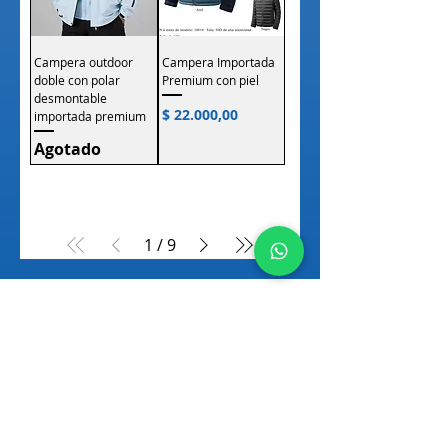
Campera outdoor
Campera Importada
doble con polar
Premium con piel
desmontable
Precio
$ 22.000,00
importada premium
Agotado
1
/
9
Más vendidos
OFERTA
NUEVO INGRESO