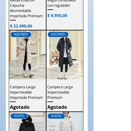
Media Estación
Bagui combinado
Capucha
con regulador
desmontable
Precio
$ 8.950,00
Importada Premium
Precio
$ 22.000,00
AGOTADO
AGOTADO
Campera Larga
Campera Larga
Impermeable
Impermeable
Importada Premium
Premium
Agotado
Agotado
NUEVO
NUEVO