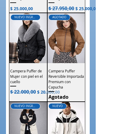
$ 27.950,00
Precio
Precio
Precio de oferta
$ 25.000,00
$ 25.000,00
NUEVO INGRESO
AGOTADO
Campera Puffer de
Campera Puffer
Mujer con piel en el
Reversible Importada
cuello
Premium con
Capucha
$ 22.000,00
Precio
Precio de oferta
$ 20.000,00
Agotado
NUEVO INGRESO
NUEVO