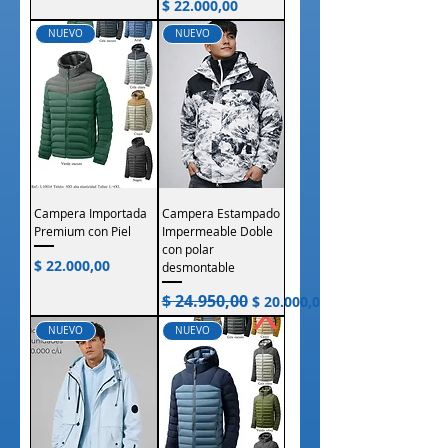
Precio
$ 22.000,00
NUEVO
NUEVO
Campera Importada
Campera Estampado
Premium con Piel
Impermeable Doble
con polar
Precio
$ 22.000,00
desmontable
$ 24.950,00
Precio
Precio de oferta
$ 20.000,00
NUEVO
NUEVO