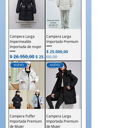
Campera Larga
Campera Larga
Impermeable
Importado Premium
Importada de mujer
Precio
$ 25.000,00
$ 26.950,00
Precio
Precio de oferta
$ 25.000,00
NUEVO
NUEVO
Campera Puffer
Campera Larga
Importada Premium
Importada Premium
de Mujer
de Mujer