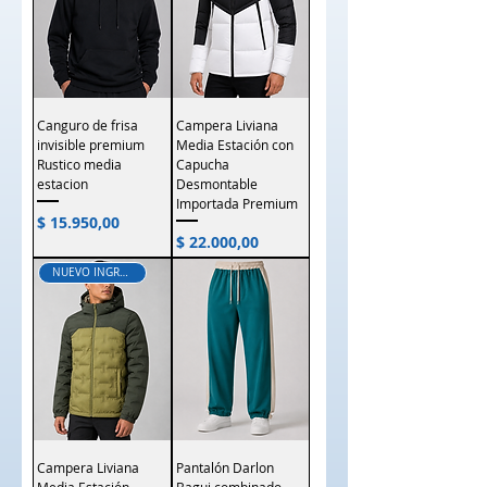
Canguro de frisa
Campera Liviana
invisible premium
Media Estación con
Rustico media
Capucha
estacion
Desmontable
Importada Premium
Precio
$ 15.950,00
Precio
$ 22.000,00
NUEVO INGRESO
Campera Liviana
Pantalón Darlon