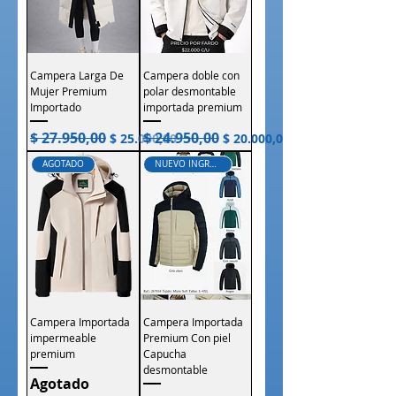
Campera Larga De
Campera doble con
Mujer Premium
polar desmontable
Importado
importada premium
$ 27.950,00
$ 24.950,00
Precio
Precio de oferta
Precio
Precio de oferta
$ 25.000,00
$ 20.000,00
AGOTADO
NUEVO INGRESO
Campera Importada
Campera Importada
impermeable
Premium Con piel
premium
Capucha
desmontable
Agotado