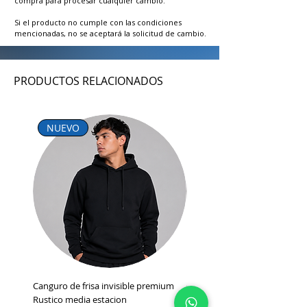
compra para procesar cualquier cambio.
Si el producto no cumple con las condiciones
mencionadas, no se aceptará la solicitud de cambio.
PRODUCTOS RELACIONADOS
NUEVO
NUEVO INGRESO
Canguro de frisa invisible premium
Campera Liviana Media Estac
Rustico media estacion
Capucha Desmontable Impor