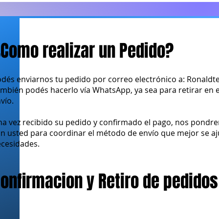
Como realizar un Pedido?
dés enviarnos tu pedido por correo electrónico a:
Ronaldt
mbién podés hacerlo vía WhatsApp, ya sea para retirar en el 
vío.
a vez recibido su pedido y confirmado el pago, nos pondr
n usted para coordinar el método de envío que mejor se aj
cesidades.
onfirmacion y Retiro de pedidos