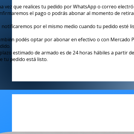
a vez que realices tu pedido por WhatsApp o correo electrón
nfirmaremos el pago o podrás abonar al momento de retirar
 notificaremos por el mismo medio cuando tu pedido esté lis
mbién podés optar por abonar en efectivo o con Mercado Pa
dido.
 plazo estimado de armado es de 24 horas hábiles a partir de 
e tu pedido está listo.