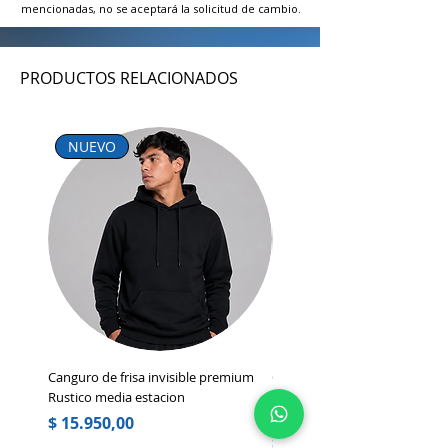
mencionadas, no se aceptará la solicitud de cambio.
PRODUCTOS RELACIONADOS
NUEVO
NUEVO INGRESO
Canguro de frisa invisible premium
Campera Liviana Media Estac
Rustico media estacion
Capucha Desmontable Impor
Premium
Precio
$ 15.950,00
Precio
$ 22.000,00