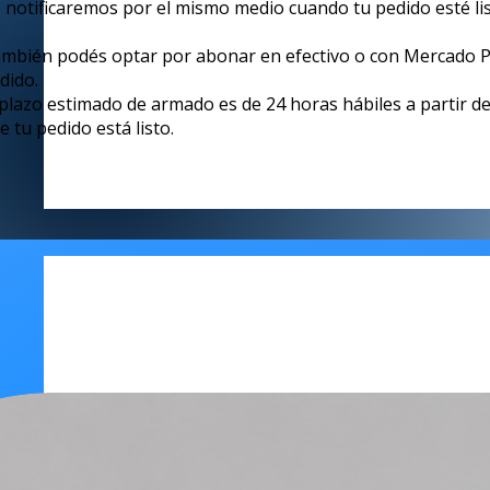
 notificaremos por el mismo medio cuando tu pedido esté lis
mbién podés optar por abonar en efectivo o con Mercado Pa
dido.
 plazo estimado de armado es de 24 horas hábiles a partir de 
e tu pedido está listo.