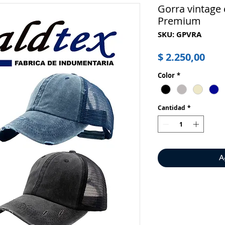
Gorra vintage 
Premium
SKU: GPVRA
Pre
$ 2.250,00
Color
*
Cantidad
*
A