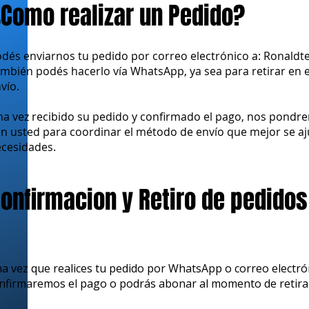
Como realizar un Pedido?
dés enviarnos tu pedido por correo electrónico a:
Ronaldt
mbién podés hacerlo vía WhatsApp, ya sea para retirar en el 
vío.
a vez recibido su pedido y confirmado el pago, nos pondr
n usted para coordinar el método de envío que mejor se aj
cesidades.
onfirmacion y Retiro de pedidos
a vez que realices tu pedido por WhatsApp o correo electrón
nfirmaremos el pago o podrás abonar al momento de retirar