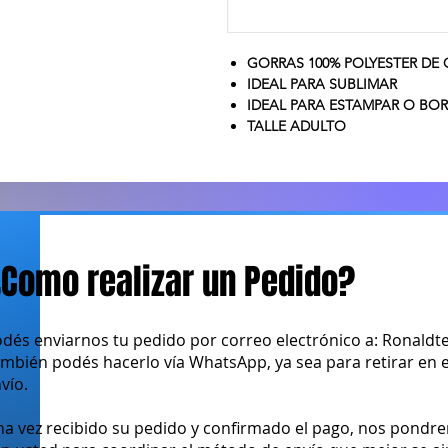
GORRAS 100% POLYESTER DE
IDEAL PARA SUBLIMAR
IDEAL PARA ESTAMPAR O BO
TALLE ADULTO
Como realizar un Pedido?
dés enviarnos tu pedido por correo electrónico a:
Ronaldt
mbién podés hacerlo vía WhatsApp, ya sea para retirar en el 
vío.
a vez recibido su pedido y confirmado el pago, nos pondr