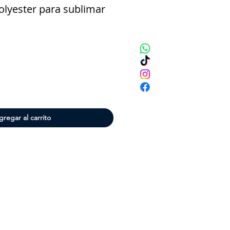
olyester para sublimar
cio
gregar al carrito