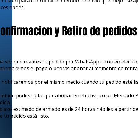
n usted para coordinar el método de envío que mejor se aj
cesidades.
onfirmacion y Retiro de pedidos
a vez que realices tu pedido por WhatsApp o correo electrón
nfirmaremos el pago o podrás abonar al momento de retirar
 notificaremos por el mismo medio cuando tu pedido esté lis
mbién podés optar por abonar en efectivo o con Mercado Pa
dido.
 plazo estimado de armado es de 24 horas hábiles a partir de 
e tu pedido está listo.