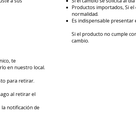
uste a sus
Si el cambio se solicita al dí
Productos importados, Si el 
normalidad.
Es indispensable presentar
Si el producto no cumple con
cambio.
ico, te
lo en nuestro local.
to para retirar.
go al retirar el
la notificación de